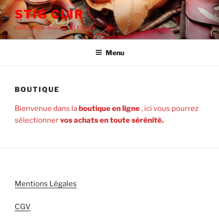
Aller
STIG CUIR
au
cuir, corne à boire et bijoux
contenu
principal
Menu
BOUTIQUE
Bienvenue dans la
boutique en ligne
, ici vous pourrez
sélectionner
vos achats en toute sérénité.
Mentions Légales
CGV