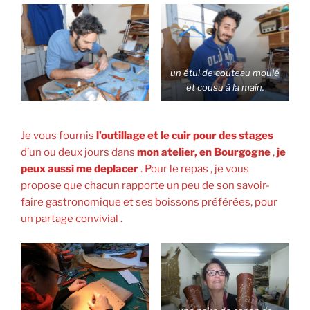
un étui de couteau moulé
et cousu à la main.
Je vous fournis
l’outillage et le cuir pour des stages
d’un ou deux jours dans
mon atelier, en Bourgogne
,
je
peux aussi me deplacer
. Pour le repas , je vous
propose que chacun rapporte un peu de son savoir-
faire gastronomique et ses boissons préférées, pour
un partage convivial .