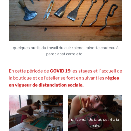
quelques outils du travail du cuir : alene, rainette,couteau à
parer, abat carre etc…
En cette période de
COVID 19
les stages et l’ accueil de
la boutique et de l’atelier se font en suivant les
règles
en vigueur de distanciation sociale.
un canon de bras peint a la
main.