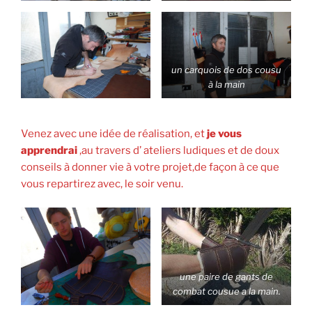
un carquois de dos cousu
à la main
Venez avec une idée de réalisation, et
je vous
apprendrai
,au travers d’ ateliers ludiques et de doux
conseils à donner vie à votre projet,de façon à ce que
vous repartirez avec, le soir venu.
une paire de gants de
combat cousue a la main.