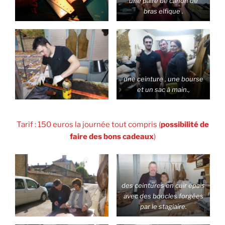
une paire de canon de
bras elfique .
une ceinture , une bourse
et un sac à main.,
Tarif : 150 euros la journée tout compris (
possibilité de
faire des bons cadeaux
)
des ceintures en cuir épais
avec des boucles forgées
par le stagiaire.