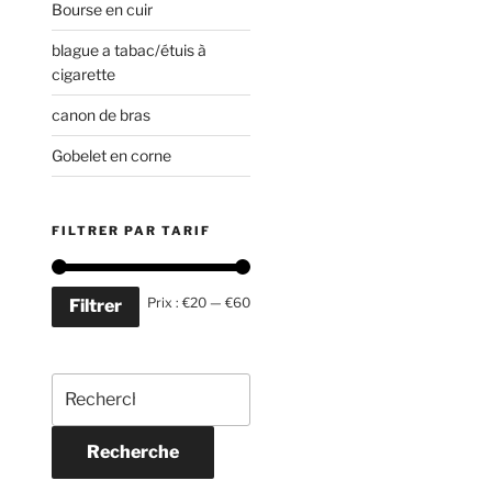
Bourse en cuir
blague a tabac/étuis à
cigarette
canon de bras
Gobelet en corne
FILTRER PAR TARIF
Prix :
€20
—
€60
Filtrer
Recherche
pour :
Recherche