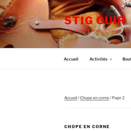
Aller
au
STIG CUIR
contenu
principal
cuir, corne à boire et bijoux
Accueil
Activités
Bou
Accueil
/
Chope en corne
/ Page 2
CHOPE EN CORNE