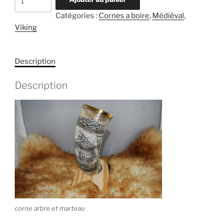
de
Catégories :
Cornes a boire
,
Médièval
,
Corne
Viking
arbre
et
marteau
Description
de
thor
Description
corne arbre et marteau