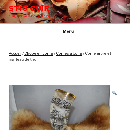
Aller
STIG CUIR
au
cuir, corne à boire et bijoux
contenu
principal
Menu
Accueil
/
Chope en corne
/
Cornes a boire
/ Corne arbre et
marteau de thor