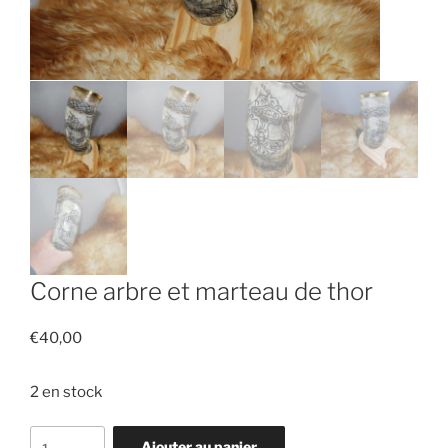
Corne arbre et marteau de thor
€
40,00
2 en stock
quantité
Ajouter au panier