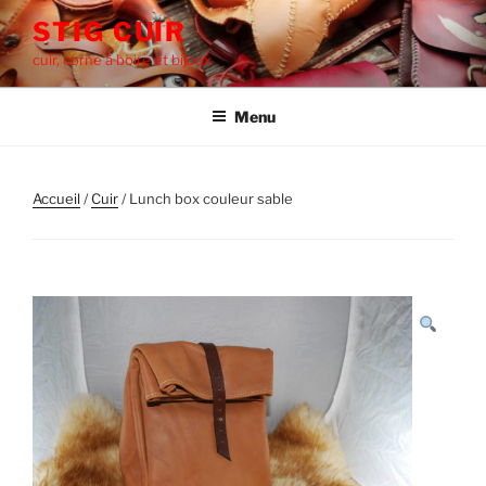
Aller
STIG CUIR
au
cuir, corne à boire et bijoux
contenu
principal
Menu
Accueil
/
Cuir
/ Lunch box couleur sable