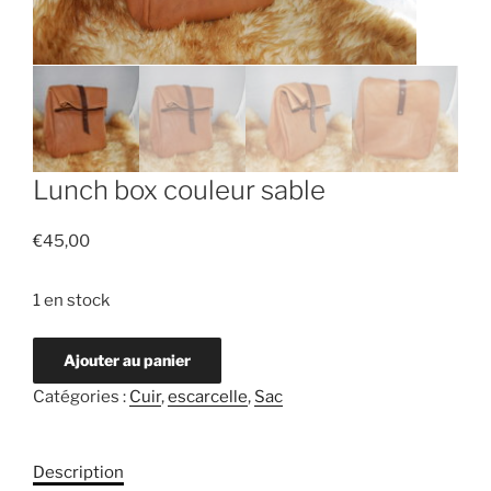
Lunch box couleur sable
€
45,00
1 en stock
Ajouter au panier
Catégories :
Cuir
,
escarcelle
,
Sac
Description