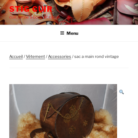
Aller
STIG CUIR
au
cuir, corne à boire et bijoux
contenu
principal
Menu
Accueil
/
‎Vêtement
/
Accessories
/ sac a main rond vintage