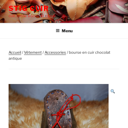
Aller
STIG CUIR
au
cuir, corne à boire et bijoux
contenu
principal
Menu
Accueil
/
‎Vêtement
/
Accessories
/ bourse en cuir chocolat
antique