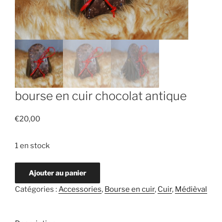
bourse en cuir chocolat antique
€
20,00
1 en stock
Ajouter au panier
Catégories :
Accessories
,
Bourse en cuir
,
Cuir
,
Médièval