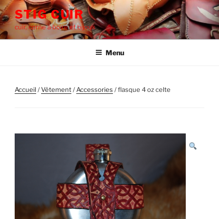
Aller
STIG CUIR
au
cuir, corne à boire et bijoux
contenu
principal
Menu
Accueil
/
‎Vêtement
/
Accessories
/ flasque 4 oz celte