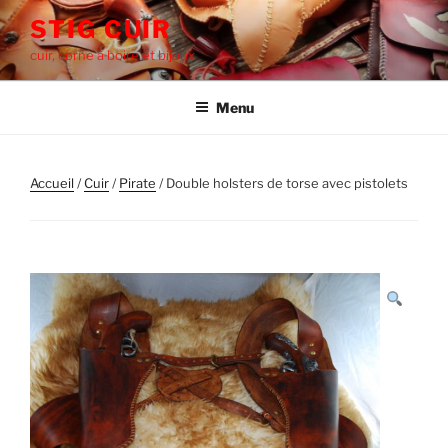
Aller
STIG CUIR
au
cuir, corne à boire et bijoux
contenu
principal
Menu
Accueil
/
Cuir
/
Pirate
/ Double holsters de torse avec pistolets